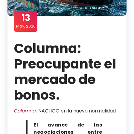
13
May, 2026
Columna:
Preocupante el
mercado de
bonos.
Columna:
NACHOO en la nueva normalidad.
Compartir
Compartir
Compartir
Compartir
El avance de las
por
por
por
por
negociaciones entre