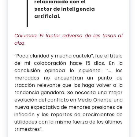
relacionado con el
sector de inteligencia
artificial
.
Columna: El factor adverso de las tasas al
alza
.
Compartir
Compartir
Compartir
Compartir
“Poca claridad y mucha cautela”, fue el título
por
por
por
por
de mi colaboración hace 15 días. En la
WhatsApp
Twitter
Facebook
Linkedin
conclusión opinaba lo siguiente: “… los
mercados no encuentran un punto de
tracción relevante que los haga volver a la
tendencia ganadora. Se necesita una mejor
evolución del conflicto en Medio Oriente, una
nueva expectativa de menores presiones de
inflación y los reportes de crecimientos de
utilidades con la misma fuerza de los últimos
trimestres”.