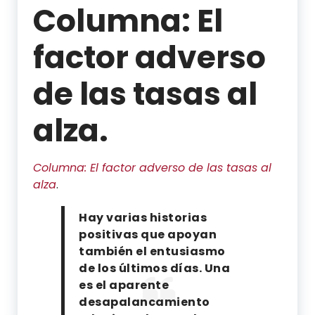
Columna: El
factor adverso
de las tasas al
alza.
Columna: El factor adverso de las tasas al
alza
.
Compartir
Compartir
Compartir
Compartir
Hay varias historias
por
por
por
por
positivas que apoyan
WhatsApp
Twitter
Facebook
Linkedin
también el entusiasmo
de los últimos días. Una
es el aparente
desapalancamiento