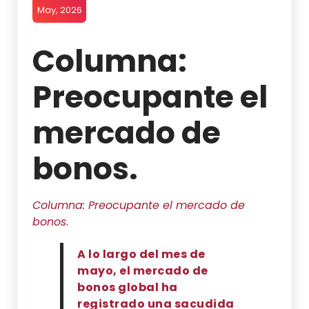
May, 2026
Columna:
Preocupante el
mercado de
bonos.
Columna: Preocupante el mercado de
bonos
.
Compartir
Compartir
Compartir
Compartir
A lo largo del mes de
por
por
por
por
mayo, el mercado de
WhatsApp
Twitter
Facebook
Linkedin
bonos global ha
registrado una sacudida