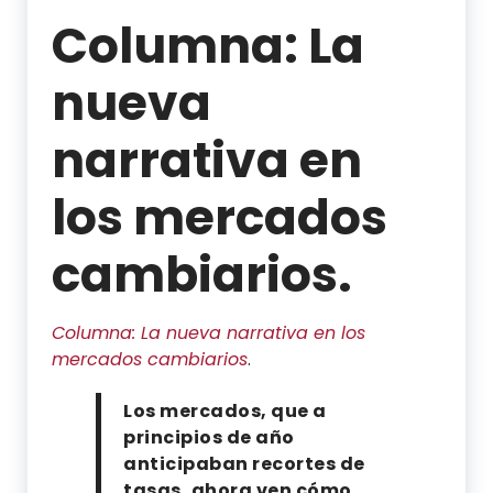
Columna: La
nueva
narrativa en
los mercados
cambiarios.
Columna: La nueva narrativa en los
mercados cambiarios
.
Compartir
Compartir
Compartir
Compartir
Los mercados, que a
por
por
por
por
principios de año
WhatsApp
Twitter
Facebook
Linkedin
anticipaban recortes de
tasas, ahora ven cómo