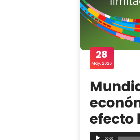
28
May, 2026
Mundia
económ
efecto 
Reproductor
00:00