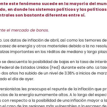
nte este fenómeno sucede en la mayoría del mu
do, en donde los sistemas políticos y las políticas
trales son bastante diferentes entre sí
.
nte el mercado de bonos
.
o. Los datos de inflación de abril, así como los temores 
scasez de energía y otros materiales debido a la no resolu
alzas importantes en los réditos de mediano y largo plazo
 se descuenta la posibilidad de bajas en la tasa de interé
Federal de Estados Unidos (Fed) durante este año. La tas
 dos años ha subido de un nivel de 3.38% a inicios de mar
rado el día de ayer.
versionistas les preocupa el repunte de la inflación que p
ios de la energía sumamente altos. A lo largo del espec
con respecto a la posibilidad de una inflación mayor a 
 el caso de las regiones más vulnerables a la escasez de 