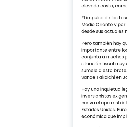
elevado costo, como
El impulso de las ta
Medio Oriente y por 
desde sus actuales ni
Pero también hay qu
importante entre lo
conjunta a muchos p
situación fiscal muy
súmele a esto brotes
Sanae Takaichi en Ja
Hay una inquietud le
inversionistas exige
nueva etapa restric
Estados Unidos; Eur
económica que impli