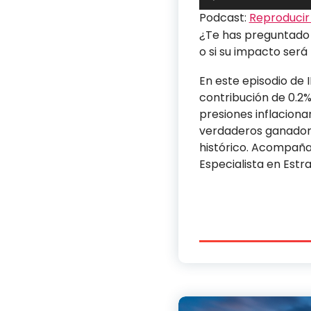
de
Podcast:
Reproducir
audio
¿Te has preguntado 
o si su impacto ser
En este episodio de 
contribución de 0.2%
presiones inflaciona
verdaderos ganadore
histórico. Acompaña
Especialista en Estr