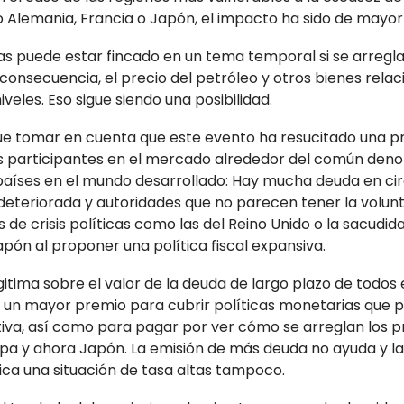
 Alemania, Francia o Japón, el impacto ha sido de mayor
sas puede estar fincado en un tema temporal si se arregla
consecuencia, el precio del petróleo y otros bienes rel
veles. Eso sigue siendo una posibilidad.
e tomar en cuenta que este evento ha resucitado una 
s participantes en el mercado alrededor del común den
aíses en el mundo desarrollado: Hay mucha deuda en cir
 deteriorada y autoridades que no parecen tener la volunt
 de crisis políticas como las del Reino Unido o la sacudid
pón al proponer una política fiscal expansiva.
gitima sobre el valor de la deuda de largo plazo de todos 
n un mayor premio para cubrir políticas monetarias que p
tiva, así como para pagar por ver cómo se arreglan los p
opa y ahora Japón. La emisión de más deuda no ayuda y l
ca una situación de tasa altas tampoco.