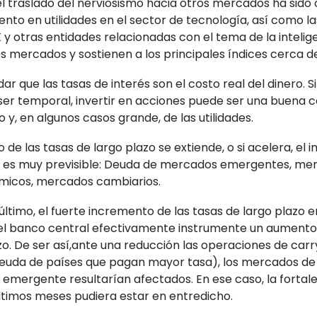
 traslado del nerviosismo hacia otros mercados ha sido 
nto en utilidades en el sector de tecnología, así como l
y otras entidades relacionadas con el tema de la inteligen
 los mercados y sostienen a los principales índices cerca 
dar que las tasas de interés son el costo real del dinero. 
ser temporal, invertir en acciones puede ser una buena 
 y, en algunos casos grande, de las utilidades.
o de las tasas de largo plazo se extiende, o si acelera, el
os es muy previsible: Deuda de mercados emergentes, mer
micos, mercados cambiarios.
último, el fuerte incremento de las tasas de largo plazo 
el banco central efectivamente instrumente un aumento 
zo. De ser así,ante una reducción las operaciones de car
deuda de países que pagan mayor tasa), los mercados de 
emergente resultarían afectados. En ese caso, la fortal
ltimos meses pudiera estar en entredicho.