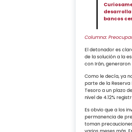
Curiosame
desarrolla
bancos cen
Columna: Preocupa
El detonador es clar
de la solución a la e
con Irán, generaron 
Como le decía, ya no
parte de la Reserva 
Tesoro a un plazo de
nivel de 4.12% regist
Es obvio que a los in
permanencia de prec
toman precauciones 
varios meses más. En