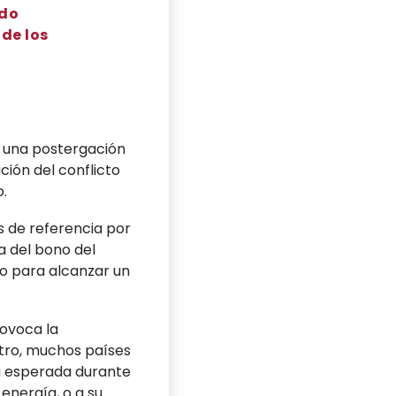
ndo
 de los
de una postergación
ción del conflicto
.
s de referencia por
a del bono del
zo para alcanzar un
rovoca la
tro, muchos países
la esperada durante
energía, o a su