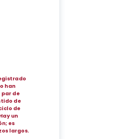
registrado
zo han
 par de
ntido de
ciclo de
 Hay un
ón; es
zos largos.