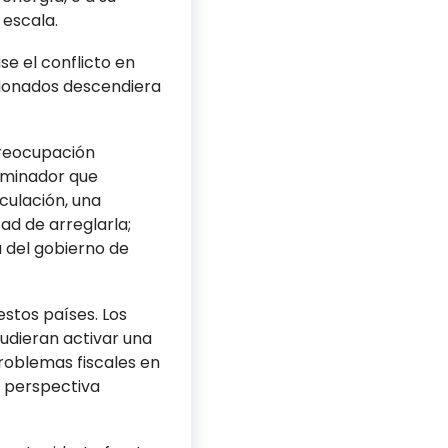
 escala.
se el conflicto en
acionados descendiera
preocupación
ominador que
culación, una
ad de arreglarla;
a del gobierno de
estos países. Los
udieran activar una
roblemas fiscales en
a perspectiva