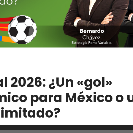
l 2026: ¿Un «gol»
ico para México o 
limitado?