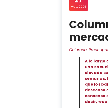
May, 2026
Column
mercad
Columna: Preocupa
Compartir
Compartir
Compartir
Compartir
A lo largo
por
por
por
por
una sacudi
WhatsApp
Twitter
Facebook
Linkedin
elevado su
semanas. L
que los ba
descenso d
consenso e
decir,redu