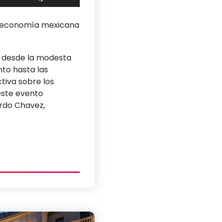
las
teclas
la economía mexicana
de
flecha
arriba/abajo
s: desde la modesta
para
nto hasta las
aumentar
tiva sobre los
o
este evento
disminuir
ardo Chavez,
el
volumen.