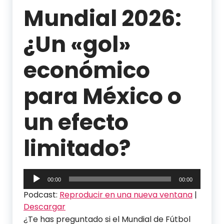
Mundial 2026:
¿Un «gol»
económico
para México o
un efecto
limitado?
Reproductor
00:00
00:00
de
Podcast:
Reproducir en una nueva ventana
|
audio
Descargar
¿Te has preguntado si el Mundial de Fútbol