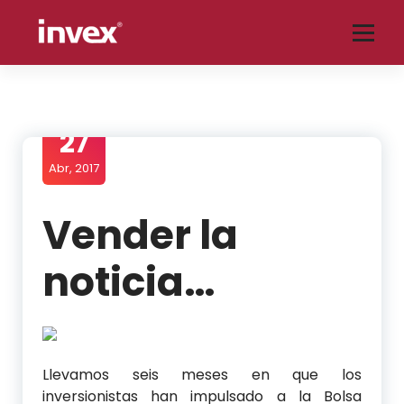
Saltar
al
contenido
Blog tu socio financiero de INVEX, aquí encontrarás análisis de temas
relacionados con economía, finanzas, mercados, bolsas, tipo de cambio,
emisoras, tecnología y mucho más.
27
Abr, 2017
Vender la
noticia…
Llevamos seis meses en que los
inversionistas han impulsado a la Bolsa