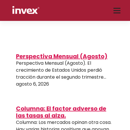
Saltar
al
contenido
Blog tu socio financiero de INVEX, aquí encontrarás análisis de temas
relacionados con economía, finanzas, mercados, bolsas, tipo de cambio,
emisoras, tecnología y mucho más.
Perspectiva Mensual (Agosto)
Perspectiva Mensual (Agosto). El
crecimiento de Estados Unidos perdió
tracción durante el segundo trimestre…
agosto 6, 2026
Columna: El factor adverso de
las tasas al alza.
Columna: Los mercados opinan otra cosa.
Hay varias historias positivas que apoyan