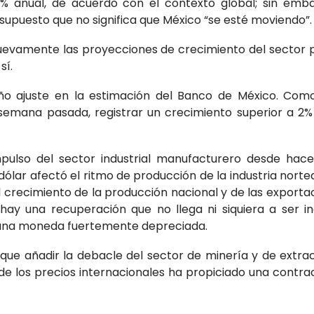
% anual, de acuerdo con el contexto global; sin emb
supuesto que no significa que México “se esté moviendo”.
uevamente las proyecciones de crecimiento del sector
sí.
o ajuste en la estimación del Banco de México. Co
semana pasada, registrar un crecimiento superior a 2%
mpulso del sector industrial manufacturero desde hac
ólar afectó el ritmo de producción de la industria nort
l crecimiento de la producción nacional y de las exporta
y una recuperación que no llega ni siquiera a ser in
una moneda fuertemente depreciada.
que añadir la debacle del sector de minería y de extra
e los precios internacionales ha propiciado una contra