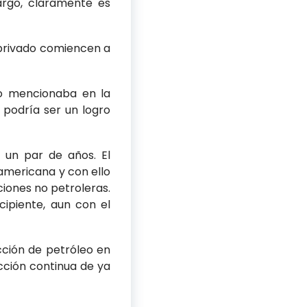
argo, claramente es
 privado comiencen a
mo mencionaba en la
 podría ser un logro
e un par de años. El
eamericana y con ello
ciones no petroleras.
cipiente, aun con el
cción de petróleo en
cción continua de ya