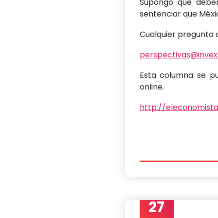
Supongo que deber
sentenciar que Méxi
Cualquier pregunta 
perspectivas@inve
Esta columna se pu
online.
http://eleconomist
27