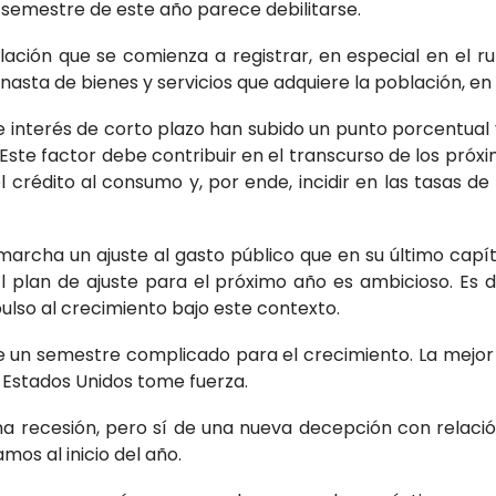
 semestre de este año parece debilitarse.
flación que se comienza a registrar, en especial en el 
asta de bienes y servicios que adquiere la población, en
e interés de corto plazo han subido un punto porcentual 
ste factor debe contribuir en el transcurso de los próx
 crédito al consumo y, por ende, incidir en las tasas d
marcha un ajuste al gasto público que en su último capí
El plan de ajuste para el próximo año es ambicioso. Es d
pulso al crecimiento bajo este contexto.
e un semestre complicado para el crecimiento. La mejor
 Estados Unidos tome fuerza.
una recesión, pero sí de una nueva decepción con relació
os al inicio del año.