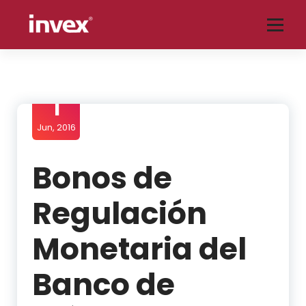
Saltar
al
contenido
Blog tu socio financiero de INVEX, aquí encontrarás análisis de temas
relacionados con economía, finanzas, mercados, bolsas, tipo de cambio,
emisoras, tecnología y mucho más.
1
Jun, 2016
Bonos de
Regulación
Monetaria del
Banco de