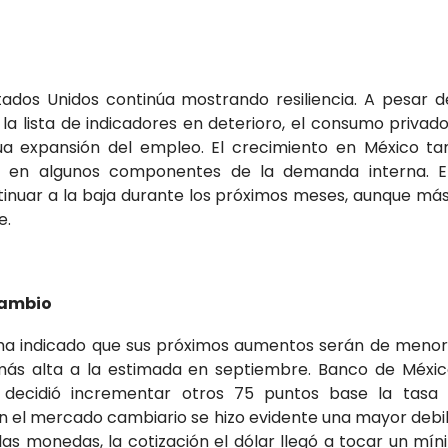
ados Unidos continúa mostrando resiliencia. A pesar d
 la lista de indicadores en deterioro, el consumo priva
nua expansión del empleo. El crecimiento en México ta
s en algunos componentes de la demanda interna. E
ntinuar a la baja durante los próximos meses, aunque más
e.
Cambio
 ha indicado que sus próximos aumentos serán de menor
más alta a la estimada en septiembre. Banco de México
, decidió incrementar otros 75 puntos base la tasa
En el mercado cambiario se hizo evidente una mayor debil
las monedas, la cotización el dólar llegó a tocar un mí