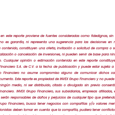
 en este reporte proviene de fuentes consideradas como fidedignas, sin
no es garantía, ni representa una sugerencia para las decisiones en ma
 contenido, constituyen una oferta, invitación o solicitud de compra o s
ealización o cancelación de inversiones, ni pueden servir de base para n
o. Cualquier opinión o estimación contenida en este reporte constituye
Financiero S.A. de C.V. a la fecha de publicación y puede estar sujeta 
upo Financiero no asume compromiso alguno de comunicar dichos cam
cumento. Este reporte es propiedad de INVEX Grupo Financiero y no puede s
ningún medio, ni ser distribuido, citado o divulgado sin previo consent
inanciero. INVEX Grupo Financiero, sus subsidiarias, empresas afiliadas
o serán responsables de daños y perjuicios de cualquier tipo que pretend
Grupo Financiero, busca tener negocios con compañías y/o valores men
sionistas deben tomar en cuenta que la compañía, pudiera tener conflictos