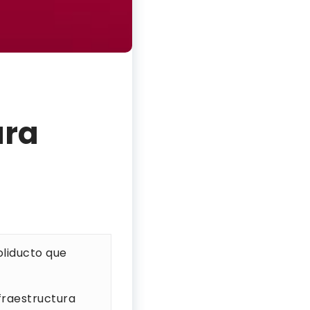
ara
oliducto que
fraestructura