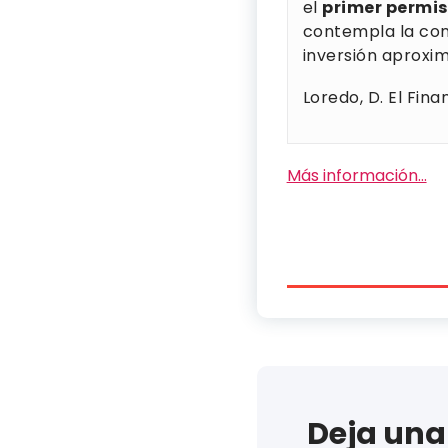
el
primer permis
contempla la con
inversión aproxim
Loredo, D. El Fin
Más información…
Deja una