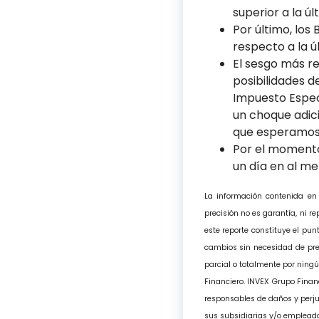
superior a la úl
Por último, los
respecto a la ú
El sesgo más re
posibilidades d
Impuesto Especi
un choque adicio
que esperamos 
Por el momento
un día en al me
La información contenida en
precisión no es garantía, ni 
este reporte constituye el pun
cambios sin necesidad de prev
parcial o totalmente por ningú
Financiero. INVEX Grupo Financ
responsables de daños y perjui
sus subsidiarias y/o emplead