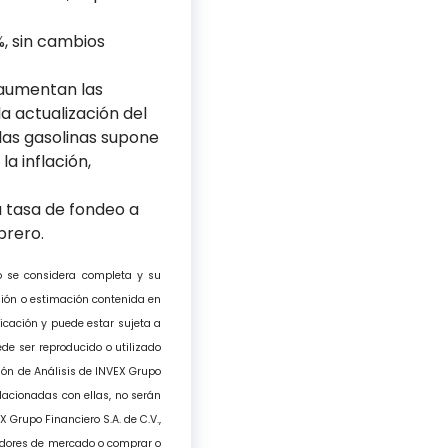
%, sin cambios
 aumentan las
a actualización del
 las gasolinas supone
a inflación,
 tasa de fondeo a
brero.
o se considera completa y su
nión o estimación contenida en
licación y puede estar sujeta a
de ser reproducido o utilizado
ción de Análisis de INVEX Grupo
elacionadas con ellas, no serán
 Grupo Financiero S.A. de C.V.,
edores de mercado o comprar o