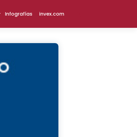
Infografías
invex.com