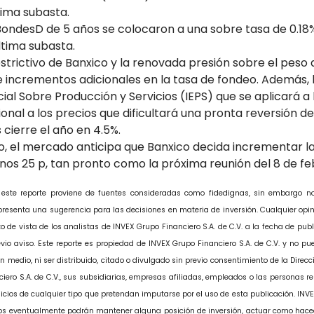
tima subasta.
 BondesD de 5 años se colocaron a una sobre tasa de 0.18
ltima subasta.
strictivo de Banxico y la renovada presión sobre el peso
e incrementos adicionales en la tasa de fondeo. Además, l
al Sobre Producción y Servicios (IEPS) que se aplicará a
nal a los precios que dificultará una pronta reversión de l
cierre el año en 4.5%.
, el mercado anticipa que Banxico decida incrementar la
nos 25 p, tan pronto como la próxima reunión del 8 de fe
 este reporte proviene de fuentes consideradas como fidedignas, sin embargo n
representa una sugerencia para las decisiones en materia de inversión. Cualquier opi
to de vista de los analistas de INVEX Grupo Financiero S.A. de C.V. a la fecha de pub
io aviso. Este reporte es propiedad de INVEX Grupo Financiero S.A. de C.V. y no pue
n medio, ni ser distribuido, citado o divulgado sin previo consentimiento de la Direc
iero S.A. de C.V., sus subsidiarias, empresas afiliadas, empleados o las personas r
cios de cualquier tipo que pretendan imputarse por el uso de esta publicación. INVEX
os eventualmente podrán mantener alguna posición de inversión, actuar como hac