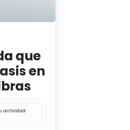
da que
asis en
ibras
u actividad