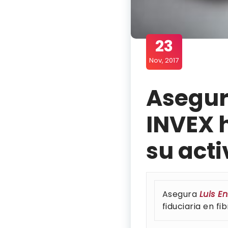
23
Nov, 2017
Asegur
INVEX 
su acti
Asegura
Luis E
fiduciaria en fib