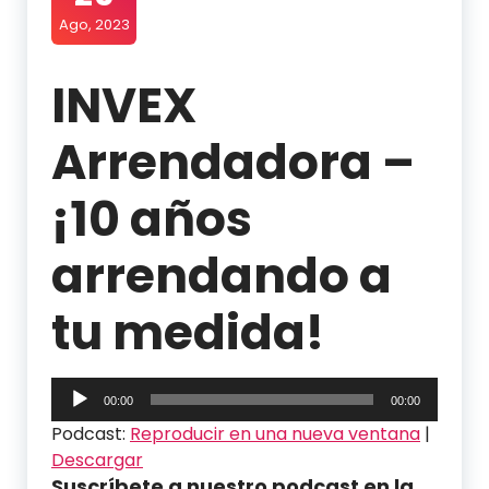
Ago, 2023
INVEX
Arrendadora –
¡10 años
arrendando a
tu medida!
Reproductor
00:00
00:00
de
Podcast:
Reproducir en una nueva ventana
|
audio
Descargar
Suscríbete a nuestro podcast en la